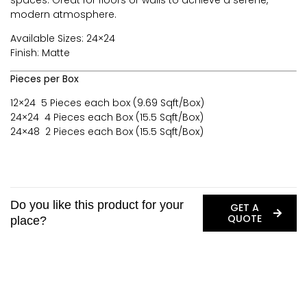
spaces. Great for floors or walls to achieve a serene,
modern atmosphere.
Available Sizes: 24×24
Finish: Matte
Pieces per Box
12×24 5 Pieces each box (9.69 Sqft/Box)
24×24 4 Pieces each Box (15.5 Sqft/Box)
24×48 2 Pieces each Box (15.5 Sqft/Box)
Do you like this product for your
GET A
QUOTE
place?