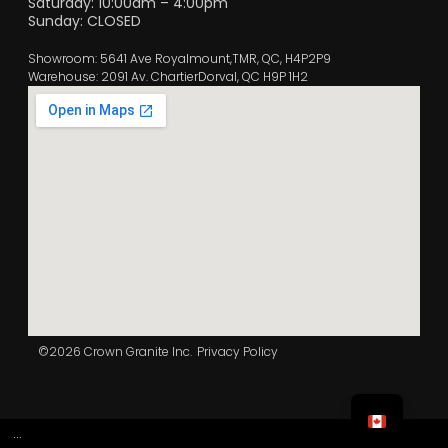
Saturday: 10:00am – 4:00pm
Sunday: CLOSED
Showroom: 5641 Ave Royalmount,TMR, QC, H4P2P9
Warehouse: 2091 Av. ChartierDorval, QC H9P 1H2
©2026 Crown Granite Inc.
Privacy Policy
...