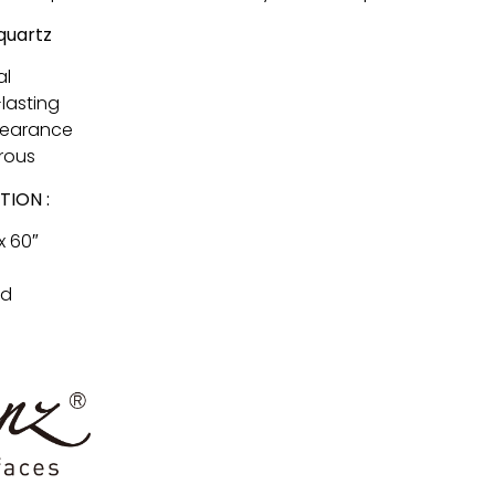
quartz
al
lasting
pearance
rous
TION :
x 60″
ed