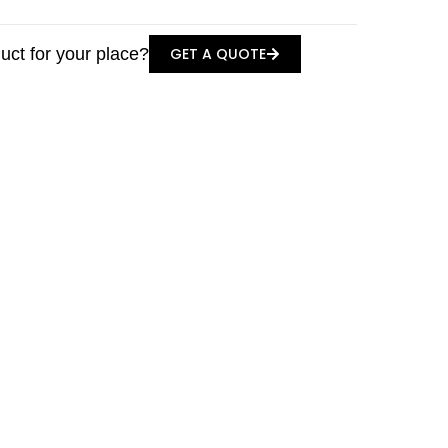
duct for your place?
GET A QUOTE