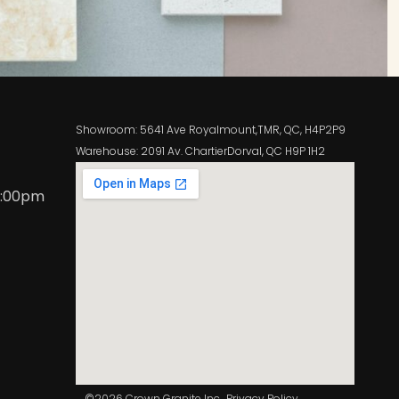
Showroom: 5641 Ave Royalmount,TMR, QC, H4P2P9
Warehouse: 2091 Av. ChartierDorval, QC H9P 1H2
5:00pm
©2026 Crown Granite Inc.
Privacy Policy