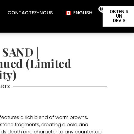
OBTENIR
CONTACTEZ-NOUS
ENGLISH
UN
DEVIS
SAND |
nued (Limited
ity)
ARTZ
features a rich blend of warm browns,
 stone fragments, creating a bold and
adds depth and character to any countertop.